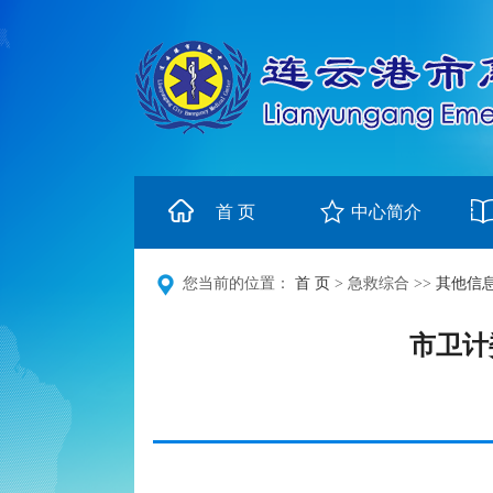
首 页
中心简介
您当前的位置：
首 页
> 急救综合 >>
其他信
市卫计