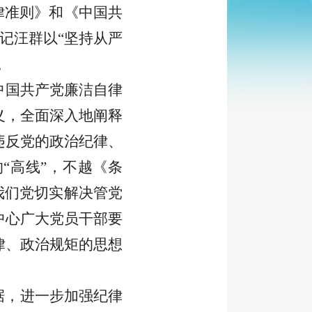
律准则》和《中国共
记汪群以“
坚持从严
。
中国共产党廉洁自律
义，全面深入地阐释
违反党的政治纪律、
“高线”，不越《条
我们党切实解决管党
中心
广大党员干部
要
律、政治规矩的思想
据，进一步加强纪律