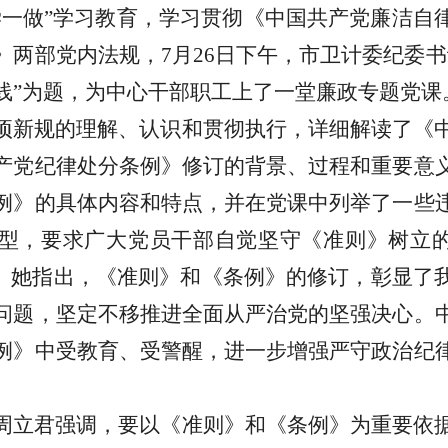
一做”学习教育，学习贯彻《中国共产党廉洁自
》两部党内法规，7月
26
日下午，市卫计委纪委书
线
”为题，为
中心
干部职工上了
一堂廉政
专题党课
项新规的理解、认识和贯彻执行，
详细解读了《
产党纪律处分条例》修订的背景、过程和
重要
意
例》的具体内容和特点
，
并在党课中列举了一些
型，
要求广大党员干部
自觉坚守《准则》树立的
。她
指出，《准则》和《条例》的修订，彰显了
问题，坚定不移推进全面从严治党的坚强决心。
例》中受教育、受警醒，进一步增强严守政治纪
周立君强调
，
要以《准则》和《条例》为重要依